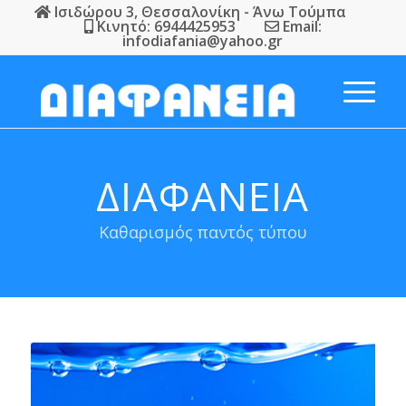
Ισιδώρου 3, Θεσσαλονίκη - Άνω Τούμπα
Κινητό: 6944425953
Email:
infodiafania@yahoo.gr
ΔΙΑΦΑΝΕΙΑ
Καθαρισμός παντός τύπου