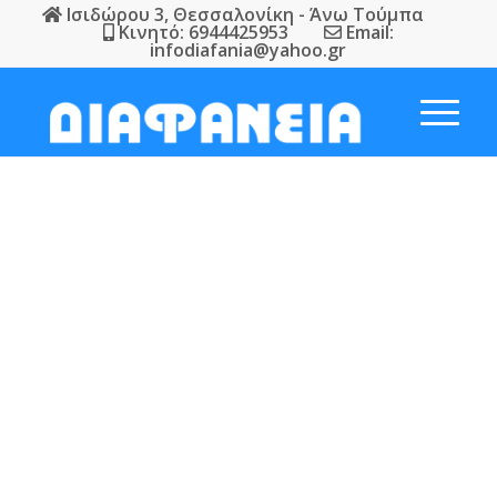
Ισιδώρου 3, Θεσσαλονίκη - Άνω Τούμπα
Κινητό: 6944425953
Email:
infodiafania@yahoo.gr