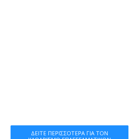
Λύσεις Καθαρισμού
Επαγγελματικών
Χώρων
Εργαζόμαστε καθημερινά με μεράκι και
αγάπη για να σας προσφέρουμε
υπηρεσίες υψηλών προδιαγραφών.
Εξελισσόμαστε συνεχώς και
αναβαθμίζουμε τις προσφερόμενες
υπηρεσίες μας ώστε εσείς να
απολαμβάνετε
μια Εμπειρία Καθαρισμού.
ΔΕΙΤΕ ΠΕΡΙΣΣΟΤΕΡΑ ΓΙΑ ΤΟΝ