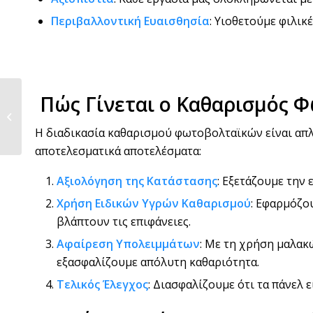
Περιβαλλοντική Ευαισθησία
: Υιοθετούμε φιλικ
Ποιες Υπηρεσίες
Πώς Γίνεται ο Καθαρισμός 
Προσφέρει το
Συνεργείο
Η διαδικασία καθαρισμού φωτοβολταϊκών είναι απλή
Καθαρισμού...
αποτελεσματικά αποτελέσματα:
Αξιολόγηση της Κατάστασης
: Εξετάζουμε την
Χρήση Ειδικών Υγρών Καθαρισμού
: Εφαρμόζο
βλάπτουν τις επιφάνειες.
Αφαίρεση Υπολειμμάτων
: Με τη χρήση μαλα
εξασφαλίζουμε απόλυτη καθαριότητα.
Τελικός Έλεγχος
: Διασφαλίζουμε ότι τα πάνελ ε